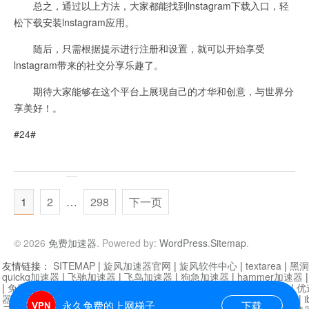
总之，通过以上方法，大家都能找到lnstagram下载入口，轻
松下载安装lnstagram应用。
随后，只需根据提示进行注册和设置，就可以开始享受
lnstagram带来的社交分享乐趣了。
期待大家能够在这个平台上展现自己的才华和创意，与世界分
享美好！。
#24#
1
2
…
298
下一页
© 2026
免费加速器
. Powered by:
WordPress
.
Sitemap
.
友情链接：
SITEMAP
|
旋风加速器官网
|
旋风软件中心
|
textarea
|
黑洞
quickq加速器
|
飞驰加速器
|
飞鸟加速器
|
狗急加速器
|
hammer加速器
|
免费vqn加速外网
|
旋风加速器
|
快橙加速器
|
啊哈加速器
|
迷雾通
|
优
器
|
快柠檬加速器
|
黑洞加速
|
falemon
|
快橙加速器
|
anycast加速器
|
i
永久免费的上网梯子
下载