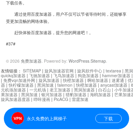
下载任务。
通过使用百度加速器，用户不仅可以节省等待时间，还能够享
受更加流畅的网络体验。
赶快体验百度加速器，提升您的网速吧！。
#37#
© 2026
免费加速器
. Powered by:
WordPress
.
Sitemap
.
友情链接：
SITEMAP
|
旋风加速器官网
|
旋风软件中心
|
textarea
|
黑洞
quickq加速器
|
飞驰加速器
|
飞鸟加速器
|
狗急加速器
|
hammer加速器
|
免费vqn加速外网
|
旋风加速器
|
快橙加速器
|
啊哈加速器
|
迷雾通
|
优
器
|
快柠檬加速器
|
黑洞加速
|
falemon
|
快橙加速器
|
anycast加速器
|
i
元机场加速器
|
一元机场
|
老王加速器
|
黑洞加速器
|
白石山
|
小牛加速
果加速器
|
黑洞加速
|
银河加速器
|
猎豹加速器
|
海鸥加速器
|
芒果加速
旋风加速器度器
|
哔咔漫画
|
PicACG
|
雷霆加速
永久免费的上网梯子
下载