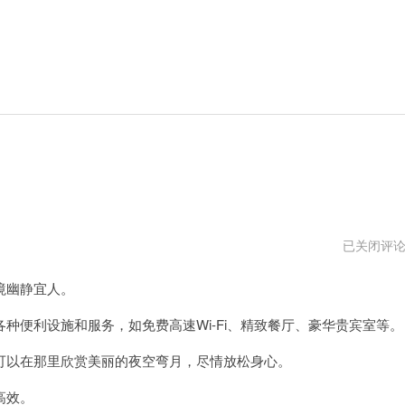
白
已关闭评
月
光
境幽静宜人。
机
场
官
便利设施和服务，如免费高速Wi-Fi、精致餐厅、豪华贵宾室等。
方
网
以在那里欣赏美丽的夜空弯月，尽情放松身心。
址
高效。