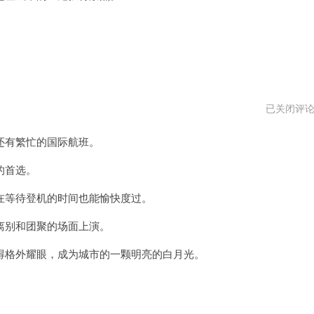
白
已关闭评
月
光
有繁忙的国际航班。
机
场
vqn
的首选。
等待登机的时间也能愉快度过。
别和团聚的场面上演。
格外耀眼，成为城市的一颗明亮的白月光。