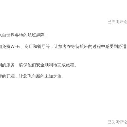
白
已关闭评
月
光
自世界各地的航班起降。
机
场
mac
费Wi-Fi、商店和餐厅等，让旅客在等待航班的过程中感受到舒适
下
载
的服务，确保他们安全顺利地完成旅程。
的开端，让您飞向新的未知之旅。
白
已关闭评
月