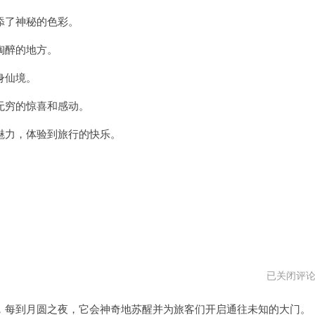
场
永
添了神秘的色彩。
久
免
陶醉的地方。
费
加
速
身仙境。
穷的惊喜和感动。
力，体验到旅行的快乐。
白
已关闭评
月
光
每到月圆之夜，它会神奇地苏醒并为旅客们开启通往未知的大门。
机