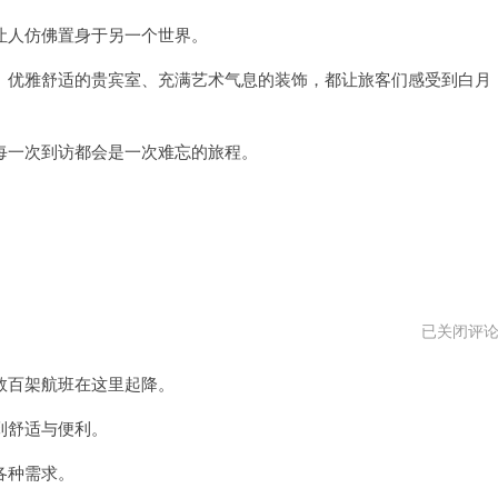
场
下
人仿佛置身于另一个世界。
载
地
优雅舒适的贵宾室、充满艺术气息的装饰，都让旅客们感受到白月
址
一次到访都会是一次难忘的旅程。
白
已关闭评
月
光
百架航班在这里起降。
机
场
vqn
到舒适与便利。
各种需求。