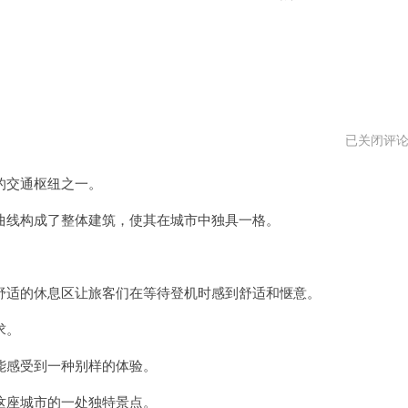
白
已关闭评
月
光
的交通枢纽之一。
机
场
vnp
线构成了整体建筑，使其在城市中独具一格。
适的休息区让旅客们在等待登机时感到舒适和惬意。
求。
感受到一种别样的体验。
座城市的一处独特景点。