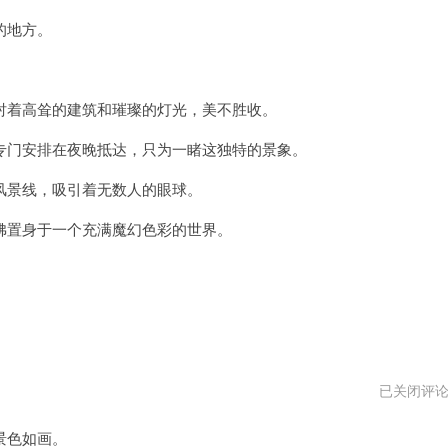
光
的地方。
机
场
官
网
网
着高耸的建筑和璀璨的灯光，美不胜收。
址
门安排在夜晚抵达，只为一睹这独特的景象。
景线，吸引着无数人的眼球。
置身于一个充满魔幻色彩的世界。
白
已关闭评
月
光
景色如画。
机