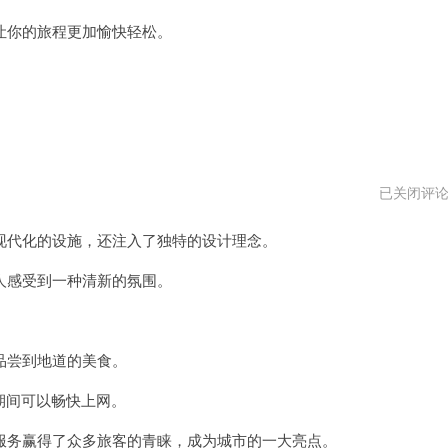
你的旅程更加愉快轻松。
白
已关闭评
月
光
代化的设施，还注入了独特的设计理念。
机
场
打
感受到一种清新的氛围。
不
开
了
尝到地道的美食。
期间可以畅快上网。
务赢得了众多旅客的青睐，成为城市的一大亮点。