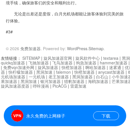
境手续，确保旅客们的安全和顺利出行。
无论是出差还是度假，白月光机场都能让旅客体验到完美的旅
行体验。
#3#
© 2026
免费加速器
. Powered by:
WordPress
.
Sitemap
.
友情链接：
SITEMAP
|
旋风加速器官网
|
旋风软件中心
|
textarea
|
黑洞
quickq加速器
|
飞驰加速器
|
飞鸟加速器
|
狗急加速器
|
hammer加速器
|
免费vqn加速外网
|
旋风加速器
|
快橙加速器
|
啊哈加速器
|
迷雾通
|
优
器
|
快柠檬加速器
|
黑洞加速
|
falemon
|
快橙加速器
|
anycast加速器
|
i
元机场加速器
|
一元机场
|
老王加速器
|
黑洞加速器
|
白石山
|
小牛加速
果加速器
|
黑洞加速
|
银河加速器
|
猎豹加速器
|
海鸥加速器
|
芒果加速
旋风加速器度器
|
哔咔漫画
|
PicACG
|
雷霆加速
永久免费的上网梯子
下载