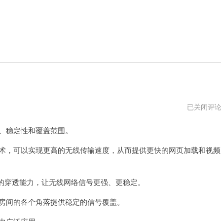
路
已关闭评
由
器
、稳定性和覆盖范围。
登
录
官
术，可以实现更高的无线传输速度，从而提供更快的网页加载和视频
网
入
口
的穿透能力，让无线网络信号更强、更稳定。
房间的各个角落提供稳定的信号覆盖。