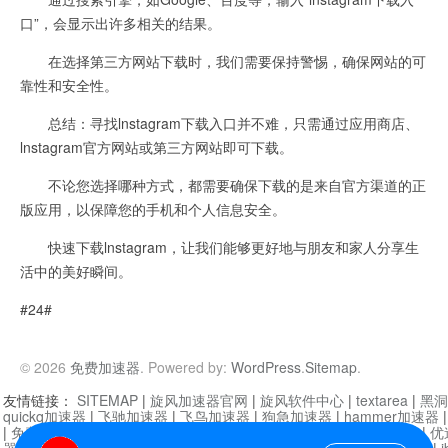
口”，会显示出许多相关的结果。
在选择第三方网站下载时，我们需要保持警惕，确保网站的可
靠性和安全性。
总结：寻找lnstagram下载入口并不难，只需通过应用商店、
lnstagram官方网站或第三方网站即可下载。
不论您选择哪种方式，都需要确保下载的是来自官方渠道的正
版应用，以保障您的手机和个人信息安全。
快速下载lnstagram，让我们能够更好地与朋友和家人分享生
活中的美好瞬间。
#24#
© 2026
免费加速器
. Powered by:
WordPress
.
Sitemap
.
友情链接：
SITEMAP
|
旋风加速器官网
|
旋风软件中心
|
textarea
|
黑洞
quickq加速器
|
飞驰加速器
|
飞鸟加速器
|
狗急加速器
|
hammer加速器
|
免费vqn加速外网
|
旋风加速器
|
快橙加速器
|
啊哈加速器
|
迷雾通
|
优