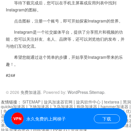
等待下载完成后，您可以在手机主屏幕或应用列表中找到
Instagram的图标。
点击图标，注册一个账号，即可开始探索Instagram的世界。
Instagram是一个社交媒体平台，提供了分享照片和视频的功
能，您可以关注好友、名人、品牌等，还可以浏览他们的发布，并
与他们互动交流。
希望您能通过这个简单的步骤，开始享受Instagram带来的乐
趣！。
#24#
© 2026
免费加速器
. Powered by:
WordPress
.
Sitemap
.
友情链接：
SITEMAP
|
旋风加速器官网
|
旋风软件中心
|
textarea
|
黑洞
quickq加速器
|
飞驰加速器
|
飞鸟加速器
|
狗急加速器
|
hammer加速器
|
免费vqn加速外网
|
旋风加速器
|
快橙加速器
|
啊哈加速器
|
迷雾通
|
优
器
|
快柠檬加速器
|
黑洞加速
|
falemon
|
快橙加速器
|
anycast加速器
|
i
永久免费的上网梯子
下载
元机场加速器
|
一元机场
|
老王加速器
|
黑洞加速器
|
白石山
|
小牛加速
果加速器
|
黑洞加速
|
银河加速器
|
猎豹加速器
|
海鸥加速器
|
芒果加速
旋风加速器度器
|
哔咔漫画
|
PicACG
|
雷霆加速