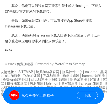
其次，你也可以通过在网页搜索引擎中输入“Instagram下载入
口”来找到官方网站的下载链接。
最后，如果你是iOS用户，可以直接在App Store中搜索
Instagram下载安装。
总之，快速获得Instagram下载入口并下载安装后，你可以开
始享受这款应用给你带来的快乐和乐趣了。
#24#
© 2026
免费加速器
. Powered by:
WordPress
.
Sitemap
.
友情链接：
SITEMAP
|
旋风加速器官网
|
旋风软件中心
|
textarea
|
黑洞
quickq加速器
|
飞驰加速器
|
飞鸟加速器
|
狗急加速器
|
hammer加速器
|
免费vqn加速外网
|
旋风加速器
|
快橙加速器
|
啊哈加速器
|
迷雾通
|
优
器
|
快柠檬加速器
|
黑洞加速
|
falemon
|
快橙加速器
|
anycast加速器
|
i
元机场加速器
|
一元机场
|
老王加速器
|
黑洞加速器
|
白石山
|
小牛加速
果加速器
|
黑洞加速
|
银河加速器
|
猎豹加速器
|
海鸥加速器
|
芒果加速
旋风加速器度器
|
哔咔漫画
|
PicACG
|
雷霆加速
永久免费的上网梯子
下载