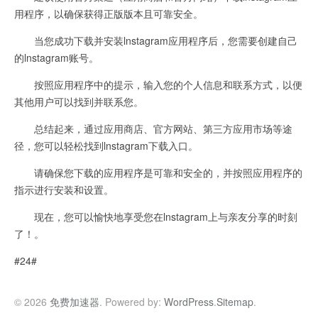
用程序，以确保获得正版版本且可靠安全。
当您成功下载并安装lnstagram应用程序后，您需要创建自己
的lnstagram账号。
按照应用程序中的提示，输入您的个人信息和联系方式，以便
其他用户可以找到并联系您。
总结起来，通过应用商店、官方网站、第三方应用市场等途
径，您可以轻松找到lnstagram下载入口。
请确保您下载的应用程序是可靠和安全的，并按照应用程序的
指示进行安装和设置。
现在，您可以愉快地享受您在lnstagram上与亲友分享的时刻
了！。
#24#
© 2026
免费加速器
. Powered by:
WordPress
.
Sitemap
.