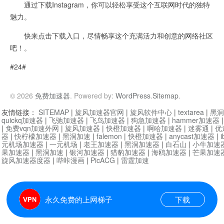
通过下载Instagram，你可以轻松享受这个互联网时代的独特
魅力。
快来点击下载入口，尽情畅享这个充满活力和创意的网络社区
吧！。
#24#
© 2026
免费加速器
. Powered by:
WordPress
.
Sitemap
.
友情链接：
SITEMAP
|
旋风加速器官网
|
旋风软件中心
|
textarea
|
黑洞
quickq加速器
|
飞驰加速器
|
飞鸟加速器
|
狗急加速器
|
hammer加速器
|
免费vqn加速外网
|
旋风加速器
|
快橙加速器
|
啊哈加速器
|
迷雾通
|
优
器
|
快柠檬加速器
|
黑洞加速
|
falemon
|
快橙加速器
|
anycast加速器
|
i
元机场加速器
|
一元机场
|
老王加速器
|
黑洞加速器
|
白石山
|
小牛加速
果加速器
|
黑洞加速
|
银河加速器
|
猎豹加速器
|
海鸥加速器
|
芒果加速
旋风加速器度器
|
哔咔漫画
|
PicACG
|
雷霆加速
永久免费的上网梯子
下载