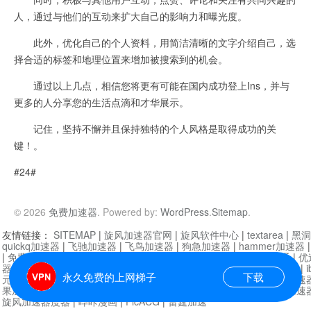
人，通过与他们的互动来扩大自己的影响力和曝光度。
此外，优化自己的个人资料，用简洁清晰的文字介绍自己，选
择合适的标签和地理位置来增加被搜索到的机会。
通过以上几点，相信您将更有可能在国内成功登上Ins，并与
更多的人分享您的生活点滴和才华展示。
记住，坚持不懈并且保持独特的个人风格是取得成功的关
键！。
#24#
© 2026
免费加速器
. Powered by:
WordPress
.
Sitemap
.
友情链接：
SITEMAP
|
旋风加速器官网
|
旋风软件中心
|
textarea
|
黑洞
quickq加速器
|
飞驰加速器
|
飞鸟加速器
|
狗急加速器
|
hammer加速器
|
免费vqn加速外网
|
旋风加速器
|
快橙加速器
|
啊哈加速器
|
迷雾通
|
优
器
|
快柠檬加速器
|
黑洞加速
|
falemon
|
快橙加速器
|
anycast加速器
|
i
永久免费的上网梯子
下载
元机场加速器
|
一元机场
|
老王加速器
|
黑洞加速器
|
白石山
|
小牛加速
果加速器
|
黑洞加速
|
银河加速器
|
猎豹加速器
|
海鸥加速器
|
芒果加速
旋风加速器度器
|
哔咔漫画
|
PicACG
|
雷霆加速