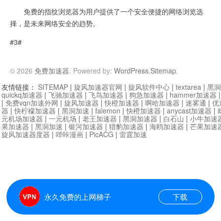
免费的指纹浏览器为用户提供了一个安全便捷的网络浏览选
择，是未来网络安全的趋势。
#3#
© 2026
免费加速器
. Powered by:
WordPress
.
Sitemap
.
友情链接：
SITEMAP
|
旋风加速器官网
|
旋风软件中心
|
textarea
|
黑洞
quickq加速器
|
飞驰加速器
|
飞鸟加速器
|
狗急加速器
|
hammer加速器
|
免费vqn加速外网
|
旋风加速器
|
快橙加速器
|
啊哈加速器
|
迷雾通
|
优
器
|
快柠檬加速器
|
黑洞加速
|
falemon
|
快橙加速器
|
anycast加速器
|
i
元机场加速器
|
一元机场
|
老王加速器
|
黑洞加速器
|
白石山
|
小牛加速
果加速器
|
黑洞加速
|
银河加速器
|
猎豹加速器
|
海鸥加速器
|
芒果加速
旋风加速器度器
|
哔咔漫画
|
PicACG
|
雷霆加速
永久免费的上网梯子
下载