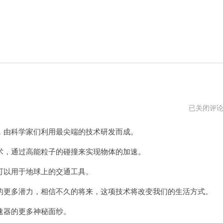
月
已关闭评
兔
加
由科学家们利用最尖端的技术研发而成。
速
器
官
，通过高能粒子的碰撞来实现物体的加速。
方
网
以用于地球上的交通工具。
址
更多潜力，相信不久的将来，这项技术将改变我们的生活方式。
器的更多神秘面纱。