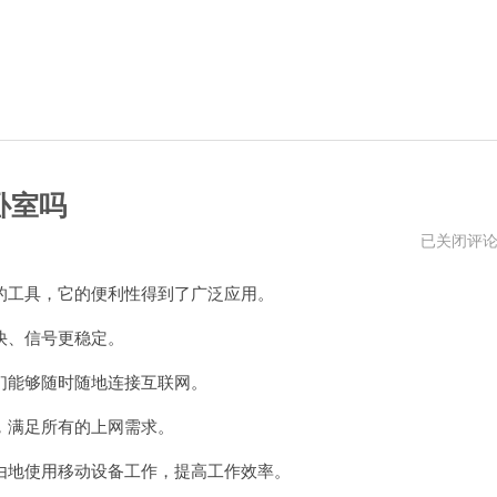
卧室吗
无
已关闭评
线
路
工具，它的便利性得到了广泛应用。
由
器
辐
快、信号更稳定。
射
有
能够随时随地连接互联网。
多
大?
可
满足所有的上网需求。
以
放
地使用移动设备工作，提高工作效率。
卧
室