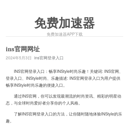
免费加速器
免费加速器APP下载
ins官网网址
2024年5月3日
ins官网登录入口
INS官网登录入口：畅享INStyle时尚乐趣！关键词: INS官网、
登录入口、INStyle时尚、乐趣描述: INS官网登录入口为用户提供
畅享INStyle时尚乐趣的便捷入口。
通过INS官网，你可以发现最潮流的时尚资讯、精彩的明星动
态，与全球时尚爱好者分享你的个人风格。
了解INS官网登录入口的方法，让你随时随地体验INStyle的乐
趣。