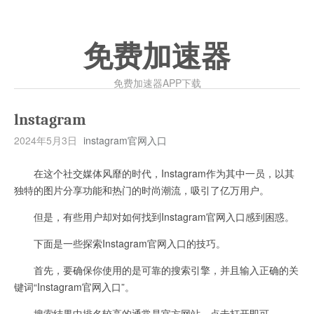
免费加速器
免费加速器APP下载
lnstagram
2024年5月3日
instagram官网入口
在这个社交媒体风靡的时代，Instagram作为其中一员，以其
独特的图片分享功能和热门的时尚潮流，吸引了亿万用户。
但是，有些用户却对如何找到Instagram官网入口感到困惑。
下面是一些探索Instagram官网入口的技巧。
首先，要确保你使用的是可靠的搜索引擎，并且输入正确的关
键词“Instagram官网入口”。
搜索结果中排名较高的通常是官方网站，点击打开即可。