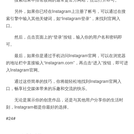
另外，如果你已经在Instagram上注册了帐号，可以通过在搜
索引擎中输入其他关键词，如“Instagram登录”，来找到官网入
口。
然后，点击页面上的“登录”按钮，输入你的用户名和密码即
可。
最后，如果你是通过手机访问Instagram官网，可以在浏览器
的地址栏中直接输入“instagram.com”，再点击“进入”按钮，即可进
入Instagram官网。
通过这些简单的技巧，你将能轻松地找到Instagram官网入
口，畅享社交媒体带来的乐趣和交流的快乐。
无论是展示你的创意作品，还是与其他用户分享你的生活时
刻，Instagram都是你最好的选择。
#24#