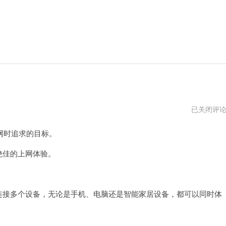
fast
已关闭评
路
由
网时追求的目标。
器
设
置
绝佳的上网体验。
连接多个设备，无论是手机、电脑还是智能家居设备，都可以同时体