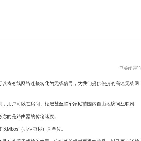
可
已关闭评
携
带
以将有线网络连接转化为无线信号，为我们提供便捷的高速无线网
wifi
无
线
路
由
，用户可以在房间、楼层甚至整个家庭范围内自由地访问互联网。
器
虑的是路由器的传输速度。
Mbps（兆位每秒）为单位。