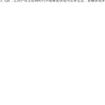
的一大飞跃，让用户在互联网时代中能够更快地与世界交流，更畅快地享