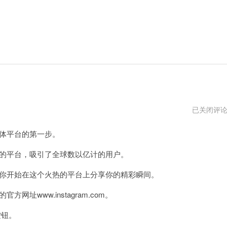
ins
已关闭评
官
网
媒体平台的第一步。
登
录
入
视频的平台，吸引了全球数以亿计的用户。
口
帮助你开始在这个火热的平台上分享你的精彩瞬间。
址www.instagram.com。
按钮。