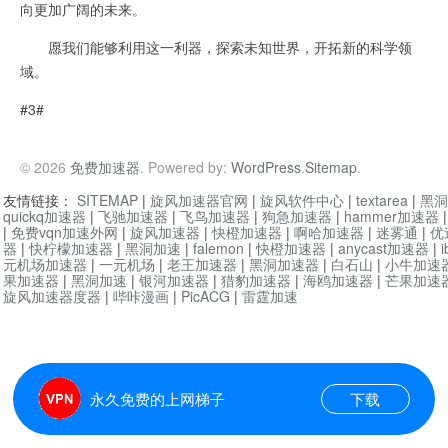
向更加广阔的未来。
愿我们能够利用这一利器，探索未知世界，开拓新的科学领
域。
#3#
© 2026
免费加速器
. Powered by:
WordPress
.
Sitemap
.
友情链接：
SITEMAP
|
旋风加速器官网
|
旋风软件中心
|
textarea
|
黑洞
quickq加速器
|
飞驰加速器
|
飞鸟加速器
|
狗急加速器
|
hammer加速器
|
免费vqn加速外网
|
旋风加速器
|
快橙加速器
|
啊哈加速器
|
迷雾通
|
优
器
|
快柠檬加速器
|
黑洞加速
|
falemon
|
快橙加速器
|
anycast加速器
|
i
元机场加速器
|
一元机场
|
老王加速器
|
黑洞加速器
|
白石山
|
小牛加速
果加速器
|
黑洞加速
|
银河加速器
|
猎豹加速器
|
海鸥加速器
|
芒果加速
旋风加速器度器
|
哔咔漫画
|
PicACG
|
雷霆加速
永久免费的上网梯子
下载