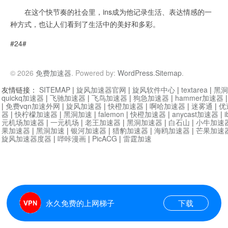
在这个快节奏的社会里，ins成为他记录生活、表达情感的一
种方式，也让人们看到了生活中的美好和多彩。
#24#
© 2026
免费加速器
. Powered by:
WordPress
.
Sitemap
.
友情链接：
SITEMAP
|
旋风加速器官网
|
旋风软件中心
|
textarea
|
黑洞
quickq加速器
|
飞驰加速器
|
飞鸟加速器
|
狗急加速器
|
hammer加速器
|
免费vqn加速外网
|
旋风加速器
|
快橙加速器
|
啊哈加速器
|
迷雾通
|
优
器
|
快柠檬加速器
|
黑洞加速
|
falemon
|
快橙加速器
|
anycast加速器
|
i
元机场加速器
|
一元机场
|
老王加速器
|
黑洞加速器
|
白石山
|
小牛加速
果加速器
|
黑洞加速
|
银河加速器
|
猎豹加速器
|
海鸥加速器
|
芒果加速
旋风加速器度器
|
哔咔漫画
|
PicACG
|
雷霆加速
永久免费的上网梯子
下载