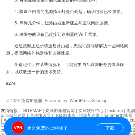
4. 检查路由器的电源指示灯是否亮起，确认电源已经恢复。
5. 等待几分钟，让路由器重新建立与互联网的连接。
6. 确保您的设备已连接到路由器的Wi-Fi网络。
通过按照上述步骤重启路由器，您很可能能够解决一些网络问
题，提高网络的稳定性和连接速度。
但请记住，在某些情况下，可能需要与互联网服务提供商联
系，以获取进一步的技术支持。
#27#
© 2026
免费加速器
. Powered by:
WordPress
.
Sitemap
.
友情链接：
SITEMAP
|
旋风加速器官网
|
旋风软件中心
|
textarea
|
黑洞
quickq加速器
|
飞驰加速器
|
飞鸟加速器
|
狗急加速器
|
hammer加速器
|
免费vqn加速外网
|
旋风加速器
|
快橙加速器
|
啊哈加速器
|
迷雾通
|
优
器
|
快柠檬加速器
|
黑洞加速
|
falemon
|
快橙加速器
|
anycast加速器
|
i
永久免费的上网梯子
下载
元机场加速器
|
一元机场
|
老王加速器
|
黑洞加速器
|
白石山
|
小牛加速
果加速器
|
黑洞加速
|
银河加速器
|
猎豹加速器
|
海鸥加速器
|
芒果加速