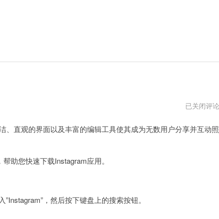
instagram
已关闭评
电
脑
其简洁、直观的界面以及丰富的编辑工具使其成为无数用户分享并互动照
下
载
快速下载Instagram应用。
。
Instagram”，然后按下键盘上的搜索按钮。