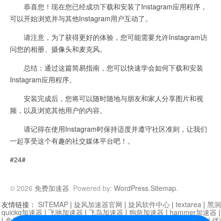
恭喜您！现在您已经成功下载和安装了Instagram应用程序，
可以开始浏览并与其他Instagram用户互动了。
请注意，为了获得更好的体验，您可能需要允许Instagram访
问您的相册、摄像头和麦克风。
总结：通过这篇简易指南，您可以快速学会如何下载和安装
Instagram应用程序。
安装完成后，您将可以随时随地与朋友和家人分享图片和视
频，以及浏览其他用户的内容。
请记得在使用Instagram时保持适度并遵守社区准则，让我们
一起享受这个有趣的社交媒体平台吧！。
#24#
© 2026
免费加速器
. Powered by:
WordPress
.
Sitemap
.
友情链接：
SITEMAP
|
旋风加速器官网
|
旋风软件中心
|
textarea
|
黑洞
quickq加速器
|
飞驰加速器
|
飞鸟加速器
|
狗急加速器
|
hammer加速器
|
免费vqn加速外网
|
旋风加速器
|
快橙加速器
|
啊哈加速器
|
迷雾通
|
优