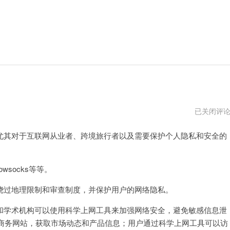
科
已关闭评
学
上
其对于互联网从业者、跨境旅行者以及需要保护个人隐私和安全的
网
工
具
打
不
socks等等。
开
了
过地理限制和审查制度，并保护用户的网络隐私。
学术机构可以使用科学上网工具来加强网络安全，避免敏感信息泄
商务网站，获取市场动态和产品信息；用户通过科学上网工具可以访