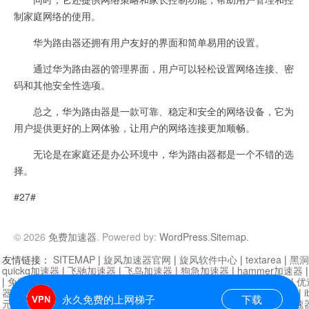
制家庭网络的使用。
华为路由器还拥有用户友好的界面和简单易用的设置。
通过华为路由器的管理界面，用户可以轻松设置网络连接、密
码和其他安全性选项。
总之，华为路由器是一款可靠、稳定和安全的网络设备，它为
用户提供更好的上网体验，让用户的网络连接更加顺畅。
无论是在家庭还是办公环境中，华为路由器都是一个不错的选
择。
#27#
© 2026
免费加速器
. Powered by:
WordPress
.
Sitemap
.
友情链接：
SITEMAP
|
旋风加速器官网
|
旋风软件中心
|
textarea
|
黑洞
quickq加速器
|
飞驰加速器
|
飞鸟加速器
|
狗急加速器
|
hammer加速器
|
免费vqn加速外网
|
旋风加速器
|
快橙加速器
|
啊哈加速器
|
迷雾通
|
优
器
|
快柠檬加速器
|
黑洞加速
|
falemon
|
快橙加速器
|
anycast加速器
|
i
永久免费的上网梯子
下载
元机场加速器
|
一元机场
|
老王加速器
|
黑洞加速器
|
白石山
|
小牛加速