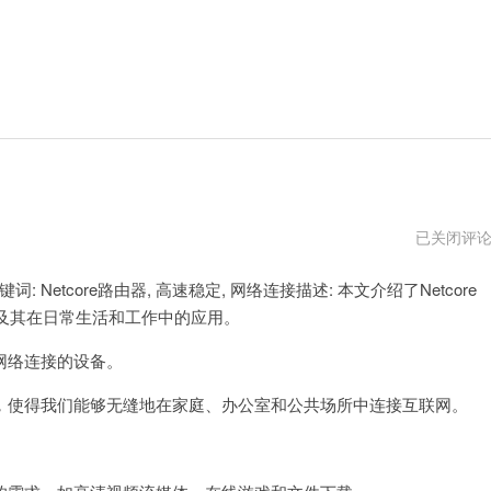
netcore
已关闭评
路
由
Netcore路由器, 高速稳定, 网络连接描述: 本文介绍了Netcore
器
默
及其在日常生活和工作中的应用。
认
密
码
定网络连接的设备。
使得我们能够无缝地在家庭、办公室和公共场所中连接互联网。