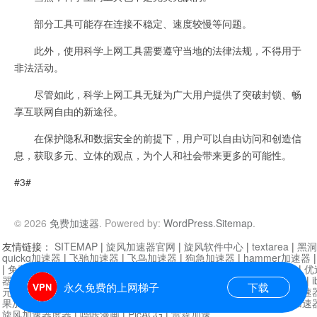
部分工具可能存在连接不稳定、速度较慢等问题。
此外，使用科学上网工具需要遵守当地的法律法规，不得用于
非法活动。
尽管如此，科学上网工具无疑为广大用户提供了突破封锁、畅
享互联网自由的新途径。
在保护隐私和数据安全的前提下，用户可以自由访问和创造信
息，获取多元、立体的观点，为个人和社会带来更多的可能性。
#3#
© 2026
免费加速器
. Powered by:
WordPress
.
Sitemap
.
友情链接：
SITEMAP
|
旋风加速器官网
|
旋风软件中心
|
textarea
|
黑洞
quickq加速器
|
飞驰加速器
|
飞鸟加速器
|
狗急加速器
|
hammer加速器
|
免费vqn加速外网
|
旋风加速器
|
快橙加速器
|
啊哈加速器
|
迷雾通
|
优
器
|
快柠檬加速器
|
黑洞加速
|
falemon
|
快橙加速器
|
anycast加速器
|
i
永久免费的上网梯子
下载
元机场加速器
|
一元机场
|
老王加速器
|
黑洞加速器
|
白石山
|
小牛加速
果加速器
|
黑洞加速
|
银河加速器
|
猎豹加速器
|
海鸥加速器
|
芒果加速
旋风加速器度器
|
哔咔漫画
|
PicACG
|
雷霆加速