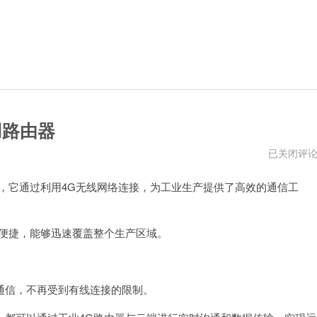
用路由器
工
已关闭评
业
4G
它通过利用4G无线网络连接，为工业生产提供了高效的通信工
路
由
器
不
插
便捷，能够迅速覆盖整个生产区域。
卡
能
否
作
家
信，不再受到有线连接的限制。
用
路