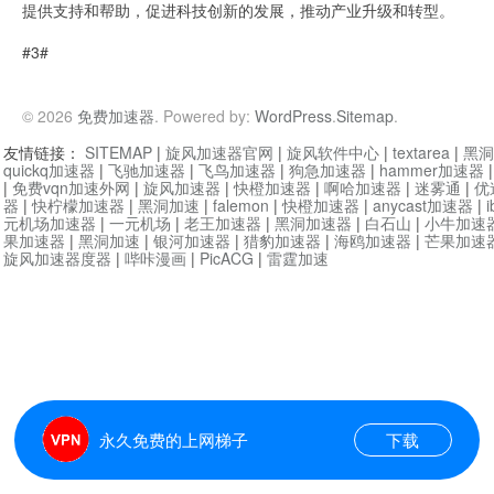
提供支持和帮助，促进科技创新的发展，推动产业升级和转型。
#3#
© 2026
免费加速器
. Powered by:
WordPress
.
Sitemap
.
友情链接：
SITEMAP
|
旋风加速器官网
|
旋风软件中心
|
textarea
|
黑洞
quickq加速器
|
飞驰加速器
|
飞鸟加速器
|
狗急加速器
|
hammer加速器
|
免费vqn加速外网
|
旋风加速器
|
快橙加速器
|
啊哈加速器
|
迷雾通
|
优
器
|
快柠檬加速器
|
黑洞加速
|
falemon
|
快橙加速器
|
anycast加速器
|
i
元机场加速器
|
一元机场
|
老王加速器
|
黑洞加速器
|
白石山
|
小牛加速
果加速器
|
黑洞加速
|
银河加速器
|
猎豹加速器
|
海鸥加速器
|
芒果加速
旋风加速器度器
|
哔咔漫画
|
PicACG
|
雷霆加速
永久免费的上网梯子
下载