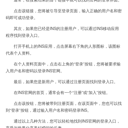
点击该链接，您将被引导至登录页面，输入正确的用户名和密
码即可成功登录。
其次，如果您已经是INS的注册用户，可以通过INS移动应用
程序找到登录入口。
打开手机上的INS应用，点击屏幕右下角的人形图标，该图标
代表个人资料。
在个人资料页面中，点击右上角的“登录”按钮，您将被要求输
入用户名和密码以登录INS官网。
最后，如果您是新用户，可以通过注册页面找到登录入口。
在INS官网的首页，通常会有一个“注册”或“加入”按钮。
点击该按钮，您将被带到注册页面，在该页面中，您也可以找
到“登录”按钮，通过输入用户名和密码登录INS。
通过以上几种方法，您可以轻松地找到INS官网的登录入口，
享受与世界分享美好瞬间的乐趣。