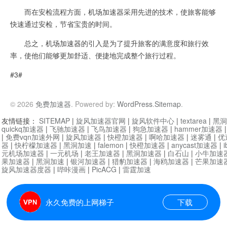
而在安检流程方面，机场加速器采用先进的技术，使旅客能够
快速通过安检，节省宝贵的时间。
总之，机场加速器的引入是为了提升旅客的满意度和旅行效
率，使他们能够更加舒适、便捷地完成整个旅行过程。
#3#
© 2026
免费加速器
. Powered by:
WordPress
.
Sitemap
.
友情链接：
SITEMAP
|
旋风加速器官网
|
旋风软件中心
|
textarea
|
黑洞
quickq加速器
|
飞驰加速器
|
飞鸟加速器
|
狗急加速器
|
hammer加速器
|
免费vqn加速外网
|
旋风加速器
|
快橙加速器
|
啊哈加速器
|
迷雾通
|
优
器
|
快柠檬加速器
|
黑洞加速
|
falemon
|
快橙加速器
|
anycast加速器
|
i
元机场加速器
|
一元机场
|
老王加速器
|
黑洞加速器
|
白石山
|
小牛加速
果加速器
|
黑洞加速
|
银河加速器
|
猎豹加速器
|
海鸥加速器
|
芒果加速
旋风加速器度器
|
哔咔漫画
|
PicACG
|
雷霆加速
永久免费的上网梯子
下载