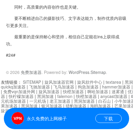
同时，高质量的内容创作也是关键。
要不断精进自己的摄影技巧、文字表达能力，制作优质内容吸
引更多关注。
最重要的是保持耐心和坚持，相信自己定能在ins上获得成
功。
#24#
© 2026
免费加速器
. Powered by:
WordPress
.
Sitemap
.
友情链接：
SITEMAP
|
旋风加速器官网
|
旋风软件中心
|
textarea
|
黑洞
quickq加速器
|
飞驰加速器
|
飞鸟加速器
|
狗急加速器
|
hammer加速器
|
免费vqn加速外网
|
旋风加速器
|
快橙加速器
|
啊哈加速器
|
迷雾通
|
优
器
|
快柠檬加速器
|
黑洞加速
|
falemon
|
快橙加速器
|
anycast加速器
|
i
元机场加速器
|
一元机场
|
老王加速器
|
黑洞加速器
|
白石山
|
小牛加速
果加速器
|
黑洞加速
|
银河加速器
|
猎豹加速器
|
海鸥加速器
|
芒果加速
旋风加速器度器
|
哔咔漫画
|
PicACG
|
雷霆加速
永久免费的上网梯子
下载