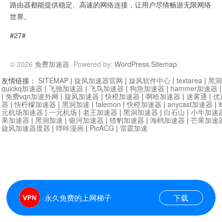
路由器都能提供稳定、高速的网络连接，让用户尽情畅游无限网络
世界。
#27#
© 2026
免费加速器
. Powered by:
WordPress
.
Sitemap
.
友情链接：
SITEMAP
|
旋风加速器官网
|
旋风软件中心
|
textarea
|
黑洞
quickq加速器
|
飞驰加速器
|
飞鸟加速器
|
狗急加速器
|
hammer加速器
|
免费vqn加速外网
|
旋风加速器
|
快橙加速器
|
啊哈加速器
|
迷雾通
|
优
器
|
快柠檬加速器
|
黑洞加速
|
falemon
|
快橙加速器
|
anycast加速器
|
i
元机场加速器
|
一元机场
|
老王加速器
|
黑洞加速器
|
白石山
|
小牛加速
果加速器
|
黑洞加速
|
银河加速器
|
猎豹加速器
|
海鸥加速器
|
芒果加速
旋风加速器度器
|
哔咔漫画
|
PicACG
|
雷霆加速
永久免费的上网梯子
下载