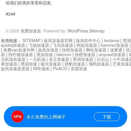
给我们的美的享受和启发。
#24#
© 2026
免费加速器
. Powered by:
WordPress
.
Sitemap
.
友情链接：
SITEMAP
|
旋风加速器官网
|
旋风软件中心
|
textarea
|
黑洞
quickq加速器
|
飞驰加速器
|
飞鸟加速器
|
狗急加速器
|
hammer加速器
|
免费vqn加速外网
|
旋风加速器
|
快橙加速器
|
啊哈加速器
|
迷雾通
|
优
器
|
快柠檬加速器
|
黑洞加速
|
falemon
|
快橙加速器
|
anycast加速器
|
i
元机场加速器
|
一元机场
|
老王加速器
|
黑洞加速器
|
白石山
|
小牛加速
果加速器
|
黑洞加速
|
银河加速器
|
猎豹加速器
|
海鸥加速器
|
芒果加速
旋风加速器度器
|
哔咔漫画
|
PicACG
|
雷霆加速
永久免费的上网梯子
下载