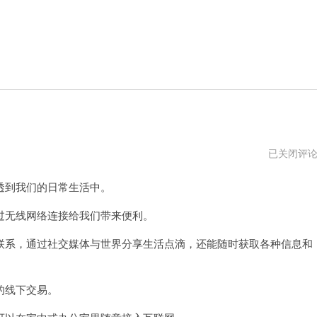
手
已关闭评
机
路
到我们的日常生活中。
由
器
登
无线网络连接给我们带来便利。
录
入
系，通过社交媒体与世界分享生活点滴，还能随时获取各种信息和
口
的线下交易。