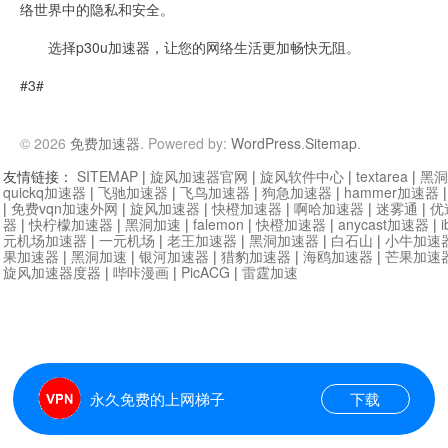
络世界中的隐私和安全。
选择p30u加速器，让您的网络生活更加畅快无阻。
#3#
© 2026
免费加速器
. Powered by:
WordPress
.
Sitemap
.
友情链接：
SITEMAP
|
旋风加速器官网
|
旋风软件中心
|
textarea
|
黑洞
quickq加速器
|
飞驰加速器
|
飞鸟加速器
|
狗急加速器
|
hammer加速器
|
免费vqn加速外网
|
旋风加速器
|
快橙加速器
|
啊哈加速器
|
迷雾通
|
优
器
|
快柠檬加速器
|
黑洞加速
|
falemon
|
快橙加速器
|
anycast加速器
|
i
元机场加速器
|
一元机场
|
老王加速器
|
黑洞加速器
|
白石山
|
小牛加速
果加速器
|
黑洞加速
|
银河加速器
|
猎豹加速器
|
海鸥加速器
|
芒果加速
旋风加速器度器
|
哔咔漫画
|
PicACG
|
雷霆加速
永久免费的上网梯子
下载