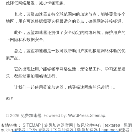
效降低网络延迟，减少卡顿现象。
其次，蓝鲨加速器支持全球范围内的加速节点，能够覆盖多个
地区，用户可以根据需要选择最适合的节点，确保网络连接畅通。
此外，蓝鲨加速器还提供了安全稳定的网络环境，保护用户的
上网隐私和数据安全。
总之，蓝鲨加速器是一款可以帮助用户实现极速网络体验的优
质产品。
它的出现让用户能够畅享网络生活，无论是工作、学习还是娱
乐，都能够更加顺畅地进行。
让我们一起使用蓝鲨加速器，感受极速网络的乐趣吧！。
#3#
© 2026
免费加速器
. Powered by:
WordPress
.
Sitemap
.
友情链接：
SITEMAP
|
旋风加速器官网
|
旋风软件中心
|
textarea
|
黑洞
quickq加速器
|
飞驰加速器
|
飞鸟加速器
|
狗急加速器
|
hammer加速器