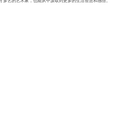
才多艺的艺术家，也能从中汲取到更多的生活智慧和感悟。