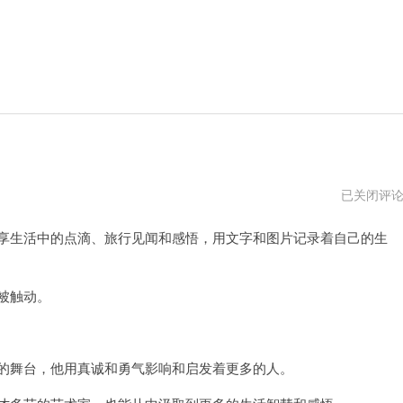
蔡
已关闭评
康
永
享生活中的点滴、旅行见闻和感悟，用文字和图片记录着自己的生
的
ins
鸡
汤
被触动。
的舞台，他用真诚和勇气影响和启发着更多的人。