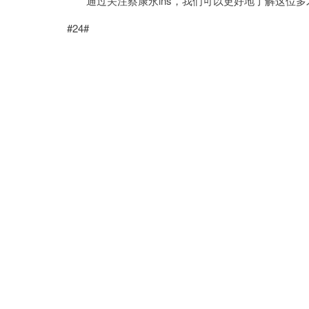
通过关注蔡康永ins，我们可以更好地了解这位多
#24#