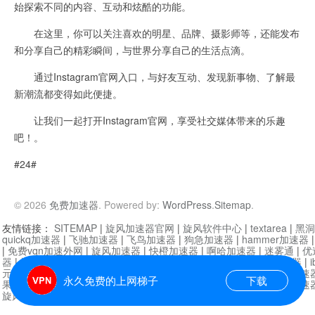
始探索不同的内容、互动和炫酷的功能。
在这里，你可以关注喜欢的明星、品牌、摄影师等，还能发布
和分享自己的精彩瞬间，与世界分享自己的生活点滴。
通过Instagram官网入口，与好友互动、发现新事物、了解最
新潮流都变得如此便捷。
让我们一起打开Instagram官网，享受社交媒体带来的乐趣
吧！。
#24#
© 2026
免费加速器
. Powered by:
WordPress
.
Sitemap
.
友情链接：
SITEMAP
|
旋风加速器官网
|
旋风软件中心
|
textarea
|
黑洞
quickq加速器
|
飞驰加速器
|
飞鸟加速器
|
狗急加速器
|
hammer加速器
|
免费vqn加速外网
|
旋风加速器
|
快橙加速器
|
啊哈加速器
|
迷雾通
|
优
器
|
快柠檬加速器
|
黑洞加速
|
falemon
|
快橙加速器
|
anycast加速器
|
i
元机场加速器
|
一元机场
|
老王加速器
|
黑洞加速器
|
白石山
|
小牛加速
永久免费的上网梯子
下载
果加速器
|
黑洞加速
|
银河加速器
|
猎豹加速器
|
海鸥加速器
|
芒果加速
旋风加速器度器
|
哔咔漫画
|
PicACG
|
雷霆加速