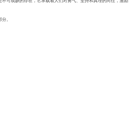
不可或缺的存在，它承载着人们对勇气、坚持和真理的向往，激励
部分。