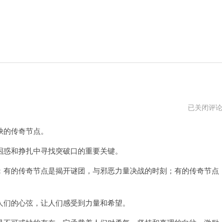
传
已关闭评
奇
节
缺的传奇节点。
点
vqn
惑和挣扎中寻找突破口的重要关键。
有的传奇节点是揭开谜团，与邪恶力量决战的时刻；有的传奇节点
们的心弦，让人们感受到力量和希望。