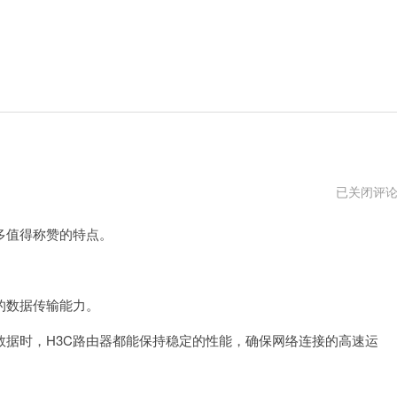
h3c
已关闭评
路
由
多值得称赞的特点。
器
登
录
网
址
的数据传输能力。
时，H3C路由器都能保持稳定的性能，确保网络连接的高速运