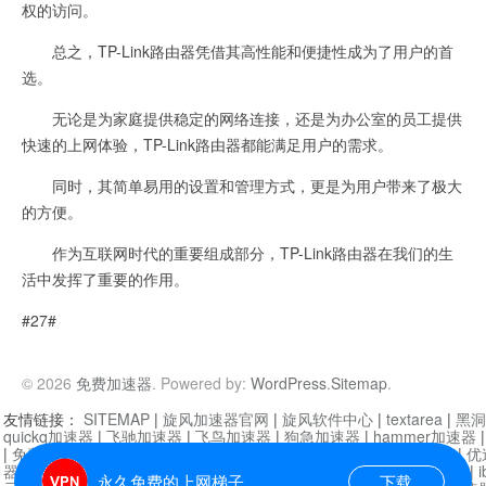
权的访问。
总之，TP-Link路由器凭借其高性能和便捷性成为了用户的首
选。
无论是为家庭提供稳定的网络连接，还是为办公室的员工提供
快速的上网体验，TP-Link路由器都能满足用户的需求。
同时，其简单易用的设置和管理方式，更是为用户带来了极大
的方便。
作为互联网时代的重要组成部分，TP-Link路由器在我们的生
活中发挥了重要的作用。
#27#
© 2026
免费加速器
. Powered by:
WordPress
.
Sitemap
.
友情链接：
SITEMAP
|
旋风加速器官网
|
旋风软件中心
|
textarea
|
黑洞
quickq加速器
|
飞驰加速器
|
飞鸟加速器
|
狗急加速器
|
hammer加速器
|
免费vqn加速外网
|
旋风加速器
|
快橙加速器
|
啊哈加速器
|
迷雾通
|
优
器
|
快柠檬加速器
|
黑洞加速
|
falemon
|
快橙加速器
|
anycast加速器
|
i
永久免费的上网梯子
下载