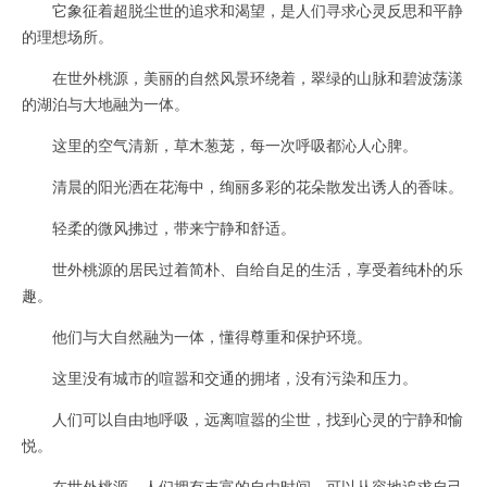
它象征着超脱尘世的追求和渴望，是人们寻求心灵反思和平静
的理想场所。
在世外桃源，美丽的自然风景环绕着，翠绿的山脉和碧波荡漾
的湖泊与大地融为一体。
这里的空气清新，草木葱茏，每一次呼吸都沁人心脾。
清晨的阳光洒在花海中，绚丽多彩的花朵散发出诱人的香味。
轻柔的微风拂过，带来宁静和舒适。
世外桃源的居民过着简朴、自给自足的生活，享受着纯朴的乐
趣。
他们与大自然融为一体，懂得尊重和保护环境。
这里没有城市的喧嚣和交通的拥堵，没有污染和压力。
人们可以自由地呼吸，远离喧嚣的尘世，找到心灵的宁静和愉
悦。
在世外桃源，人们拥有丰富的自由时间，可以从容地追求自己