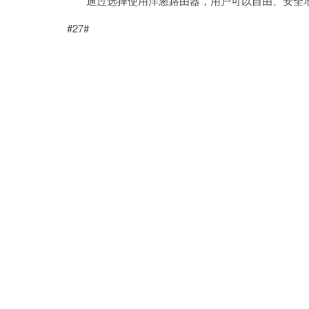
通过选择使用洋葱路由器，用户可以自由、安全地
#27#