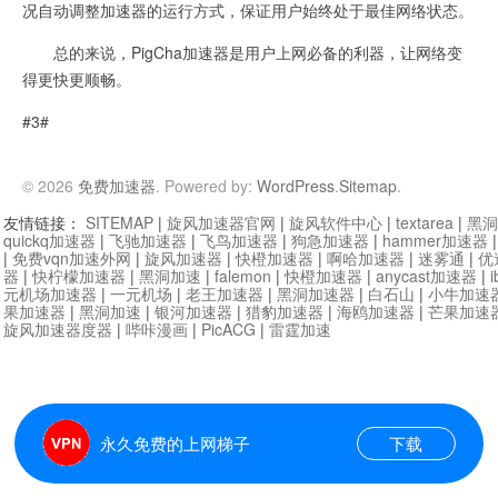
况自动调整加速器的运行方式，保证用户始终处于最佳网络状态。
总的来说，PigCha加速器是用户上网必备的利器，让网络变
得更快更顺畅。
#3#
© 2026
免费加速器
. Powered by:
WordPress
.
Sitemap
.
友情链接：
SITEMAP
|
旋风加速器官网
|
旋风软件中心
|
textarea
|
黑洞
quickq加速器
|
飞驰加速器
|
飞鸟加速器
|
狗急加速器
|
hammer加速器
|
免费vqn加速外网
|
旋风加速器
|
快橙加速器
|
啊哈加速器
|
迷雾通
|
优
器
|
快柠檬加速器
|
黑洞加速
|
falemon
|
快橙加速器
|
anycast加速器
|
i
元机场加速器
|
一元机场
|
老王加速器
|
黑洞加速器
|
白石山
|
小牛加速
果加速器
|
黑洞加速
|
银河加速器
|
猎豹加速器
|
海鸥加速器
|
芒果加速
旋风加速器度器
|
哔咔漫画
|
PicACG
|
雷霆加速
永久免费的上网梯子
下载