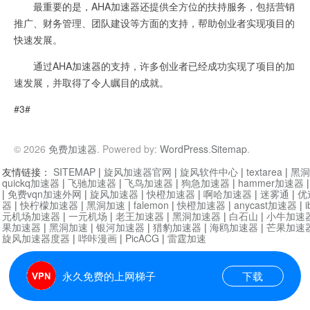
最重要的是，AHA加速器还提供全方位的扶持服务，包括营销
推广、财务管理、团队建设等方面的支持，帮助创业者实现项目的
快速发展。
通过AHA加速器的支持，许多创业者已经成功实现了项目的加
速发展，并取得了令人瞩目的成就。
#3#
© 2026
免费加速器
. Powered by:
WordPress
.
Sitemap
.
友情链接：
SITEMAP
|
旋风加速器官网
|
旋风软件中心
|
textarea
|
黑洞
quickq加速器
|
飞驰加速器
|
飞鸟加速器
|
狗急加速器
|
hammer加速器
|
免费vqn加速外网
|
旋风加速器
|
快橙加速器
|
啊哈加速器
|
迷雾通
|
优
器
|
快柠檬加速器
|
黑洞加速
|
falemon
|
快橙加速器
|
anycast加速器
|
i
元机场加速器
|
一元机场
|
老王加速器
|
黑洞加速器
|
白石山
|
小牛加速
果加速器
|
黑洞加速
|
银河加速器
|
猎豹加速器
|
海鸥加速器
|
芒果加速
旋风加速器度器
|
哔咔漫画
|
PicACG
|
雷霆加速
永久免费的上网梯子
下载