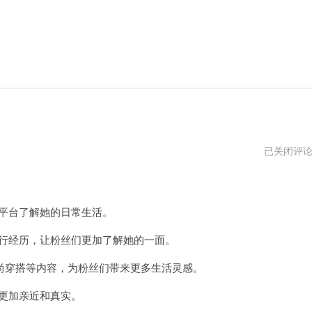
袁
已关闭评
咏
仪
ins
账
号
平台了解她的日常生活。
叫
什
行经历，让粉丝们更加了解她的一面。
么
穿搭等内容，为粉丝们带来更多生活灵感。
更加亲近和真实。