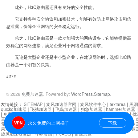
此外，H3C路由器还具有良好的安全性能。
它支持多种安全协议和加密技术，能够有效防止网络攻击和信
息泄露，保障企业网络的安全稳定运行。
总之，H3C路由器是一款功能强大的网络设备，它能够提供高
效稳定的网络连接，满足企业对于网络通信的需求。
无论是大型企业还是中小型企业，在建设网络时，选择H3C路
由器是一个明智的决策。
#27#
© 2026
免费加速器
. Powered by:
WordPress
.
Sitemap
.
友情链接：
SITEMAP
|
旋风加速器官网
|
旋风软件中心
|
textarea
|
黑洞
quickq加速器
|
飞驰加速器
|
飞鸟加速器
|
狗急加速器
|
hammer加速器
|
免费vqn加速外网
|
旋风加速器
|
快橙加速器
|
啊哈加速器
|
迷雾通
|
优
器
|
快柠檬加速器
|
黑洞加速
|
falemon
|
快橙加速器
|
anycast加速器
|
i
永久免费的上网梯子
下载
元机场加速器
|
一元机场
|
老王加速器
|
黑洞加速器
|
白石山
|
小牛加速
果加速器
|
黑洞加速
|
银河加速器
|
猎豹加速器
|
海鸥加速器
|
芒果加速
旋风加速器度器
|
哔咔漫画
|
PicACG
|
雷霆加速